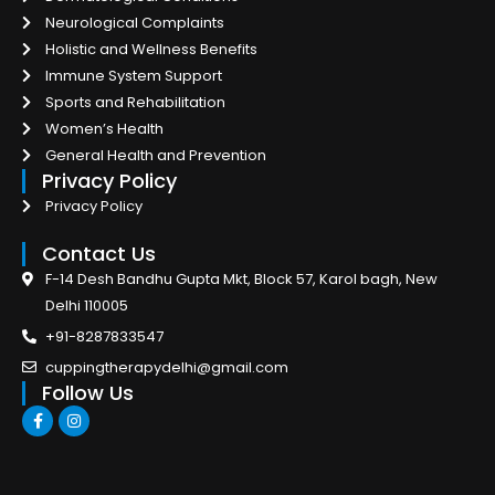
Neurological Complaints
Holistic and Wellness Benefits
Immune System Support
Sports and Rehabilitation
Women’s Health
General Health and Prevention
Privacy Policy
Privacy Policy
Contact Us
F-14 Desh Bandhu Gupta Mkt, Block 57, Karol bagh, New
Delhi 110005
+91-8287833547
cuppingtherapydelhi@gmail.com
Follow Us
F
I
a
n
c
s
e
t
b
a
o
g