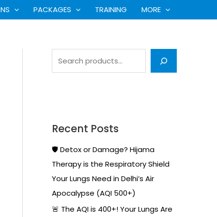
S
ONS
PACKAGES
TRAINING
MORE
e
a
r
c
h
Recent Posts
🛡️ Detox or Damage? Hijama
Therapy is the Respiratory Shield
Your Lungs Need in Delhi’s Air
Apocalypse (AQI 500+)
🚨 The AQI is 400+! Your Lungs Are