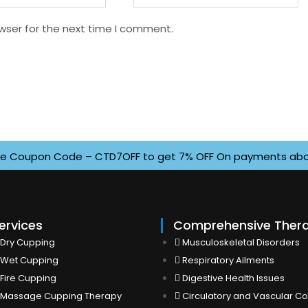
wser for the next time I comment.
oupon Code – CTD7OFF to get 7% OFF On payments above INR 
ervices
Comprehensive Ther
Dry Cupping
Musculoskeletal Disorders
Wet Cupping
Respiratory Ailments
Fire Cupping
Digestive Health Issues
Massage Cupping Therapy
Circulatory and Vascular Co