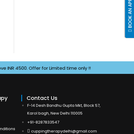
BOOK AN APPOINTMENT
4500. Offer for Limited time only !!
apy
Contact Us
F-14 Desh Bandhu Gupta Mkt, Block 57,
Karol bagh, New Delhi 110005
+91-8287833547
nditions
cuppingtherapydelhi@gmail.com